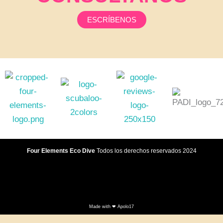
ESCRÍBENOS
Four Elements Eco Dive
Todos los derechos reservados 2024
I
n
s
t
Made with ❤ Apolo17
a
g